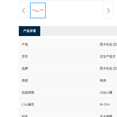
产品详请
产地
扬子石化-
货号
见生产批次
品牌
扬子石化-
用途
电询
包装规格
250kG/桶
64-18-6
CAS编号
别名
无水甲酸