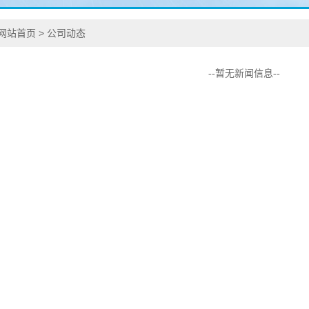
网站首页
>
公司动态
--暂无新闻信息--