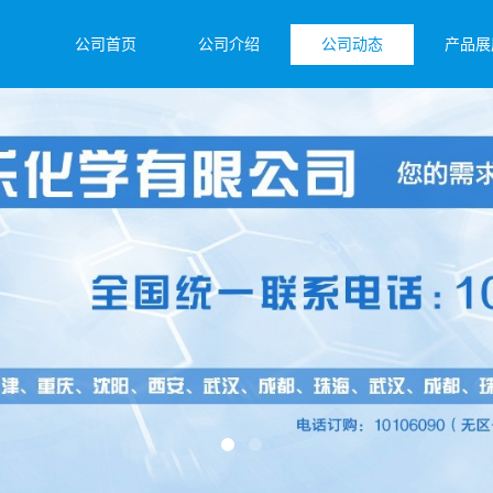
公司首页
公司介绍
公司动态
产品展