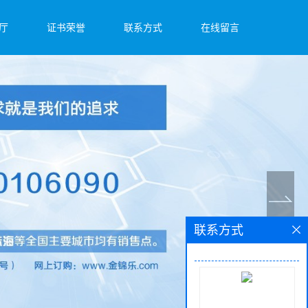
厅
证书荣誉
联系方式
在线留言
联系方式