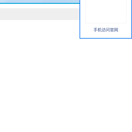
手机访问官网