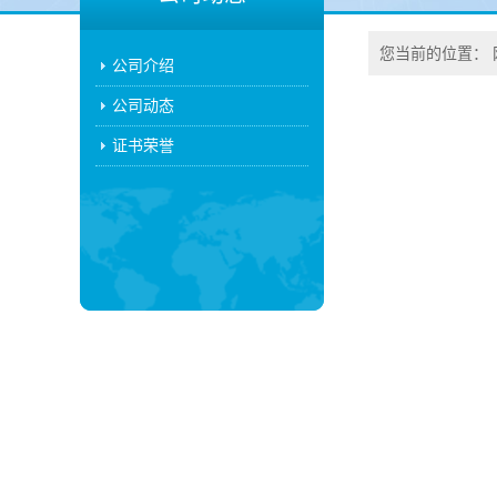
您当前的位置：
公司介绍
公司动态
证书荣誉