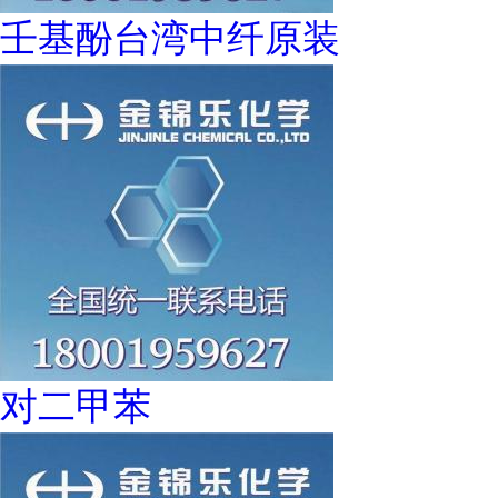
壬基酚台湾中纤原装
对二甲苯