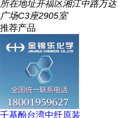
所在地址
开福区湘江中路万达
广场C3座2905室
推荐产品
壬基酚台湾中纤原装