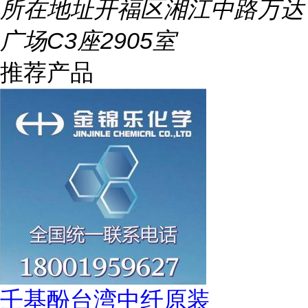
所在地址
开福区湘江中路万达
广场C3座2905室
推荐产品
壬基酚台湾中纤原装