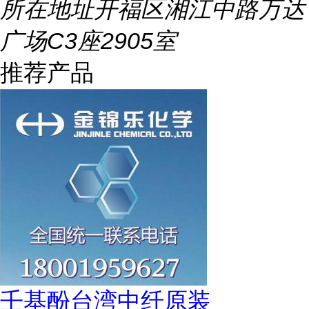
所在地址
开福区湘江中路万达
广场C3座2905室
推荐产品
壬基酚台湾中纤原装