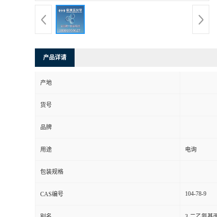
产品详请
产地
货号
品牌
用途
电询
包装规格
104-78-9
CAS编号
别名
3-二乙氨基