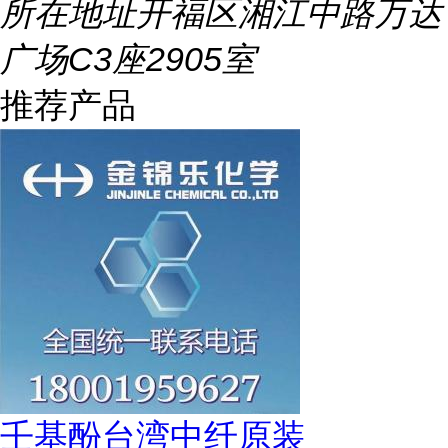
所在地址
开福区湘江中路万达
广场C3座2905室
推荐产品
壬基酚台湾中纤原装