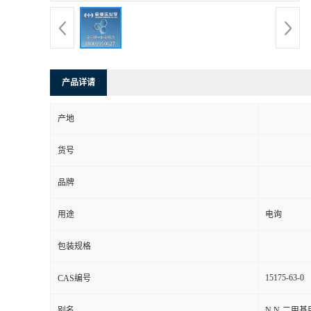
产品详请
产地
货号
品牌
用途
电询
包装规格
15175-63-0
CAS编号
别名
N,N-二甲