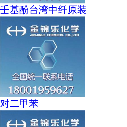
壬基酚台湾中纤原装
对二甲苯