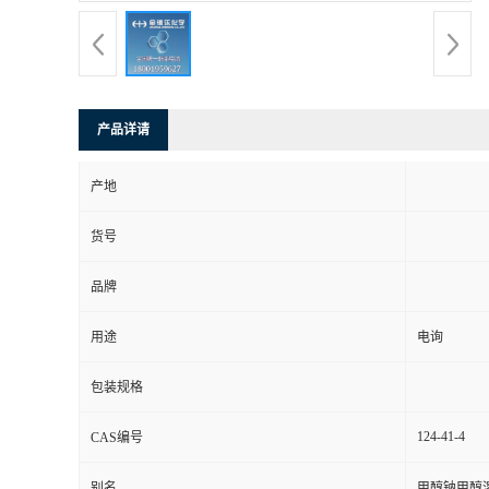
产品详请
产地
货号
品牌
用途
电询
包装规格
124-41-4
CAS编号
别名
甲醇钠甲醇