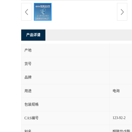
产品详请
产地
货号
品牌
用途
电询
包装规格
123-92-2
CAS编号
别名
醋酸异戊酯