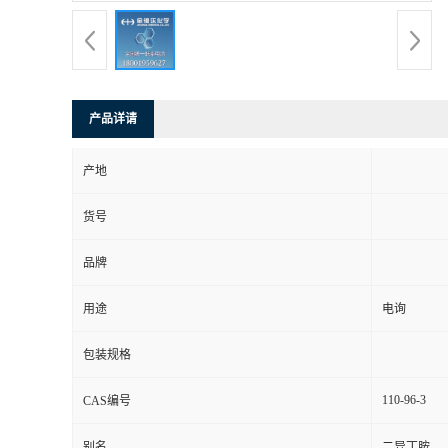
产品详请
产地
货号
品牌
用途
电询
包装规格
110-96-3
CAS编号
别名
二异丁胺