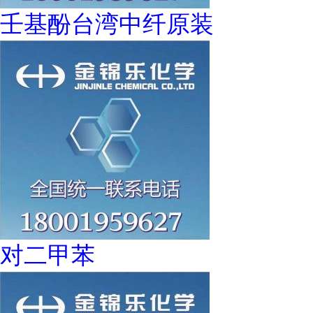
壬基酚台湾中纤原装
对二甲苯