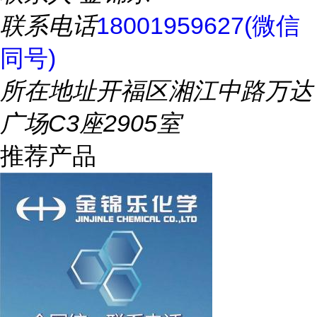
联系电话
18001959627(微信
同号)
所在地址
开福区湘江中路万达
广场C3座2905室
推荐产品