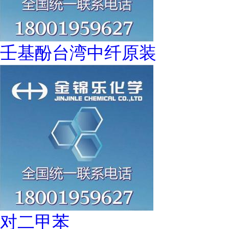
壬基酚台湾中纤原装
对二甲苯