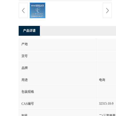
产品详请
产地
货号
品牌
用途
电询
包装规格
32315-10-9
CAS编号
别名
二(三氯甲基