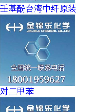
壬基酚台湾中纤原装
对二甲苯