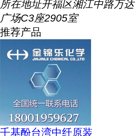
所在地址
开福区湘江中路万达
广场C3座2905室
推荐产品
壬基酚台湾中纤原装