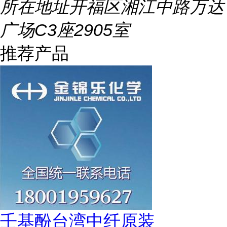
所在地址
开福区湘江中路万达
广场C3座2905室
推荐产品
壬基酚台湾中纤原装