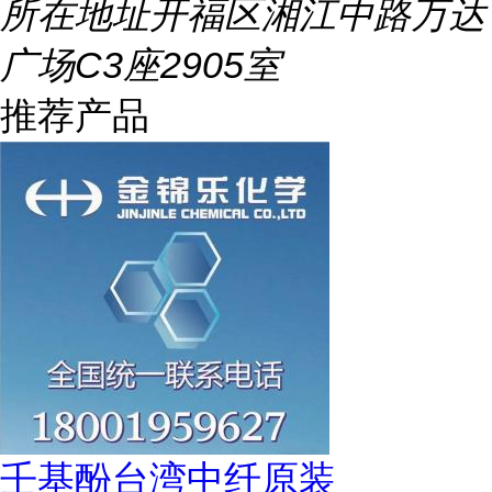
所在地址
开福区湘江中路万达
广场C3座2905室
推荐产品
壬基酚台湾中纤原装