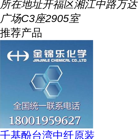
所在地址
开福区湘江中路万达
广场C3座2905室
推荐产品
壬基酚台湾中纤原装