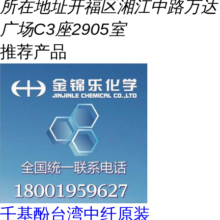
所在地址
开福区湘江中路万达
广场C3座2905室
推荐产品
壬基酚台湾中纤原装