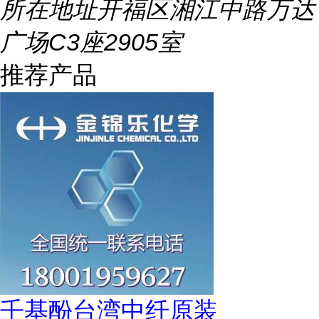
所在地址
开福区湘江中路万达
广场C3座2905室
推荐产品
壬基酚台湾中纤原装