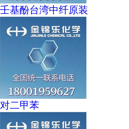
壬基酚台湾中纤原装
对二甲苯