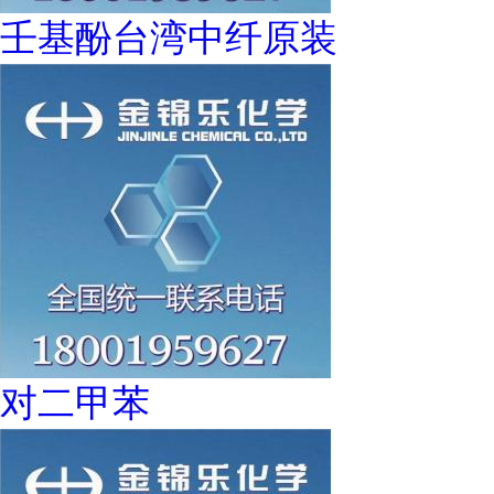
壬基酚台湾中纤原装
对二甲苯