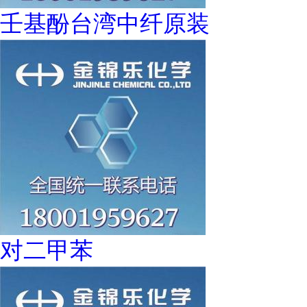
壬基酚台湾中纤原装
对二甲苯