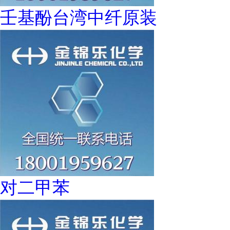
壬基酚台湾中纤原装
对二甲苯