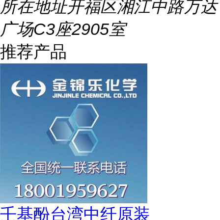
所在地址
开福区湘江中路万达
广场C3座2905室
推荐产品
壬基酚台湾中纤原装