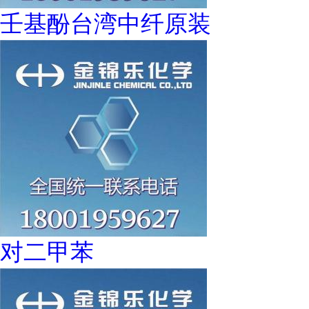
壬基酚台湾中纤原装
对二甲苯