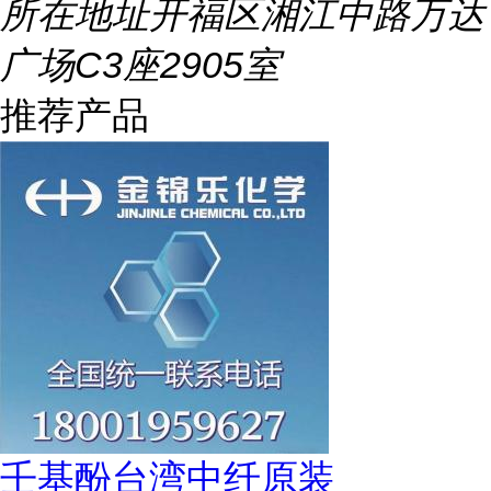
所在地址
开福区湘江中路万达
广场C3座2905室
推荐产品
壬基酚台湾中纤原装