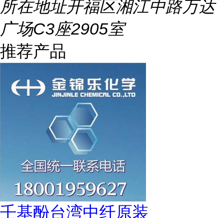
所在地址
开福区湘江中路万达
广场C3座2905室
推荐产品
壬基酚台湾中纤原装