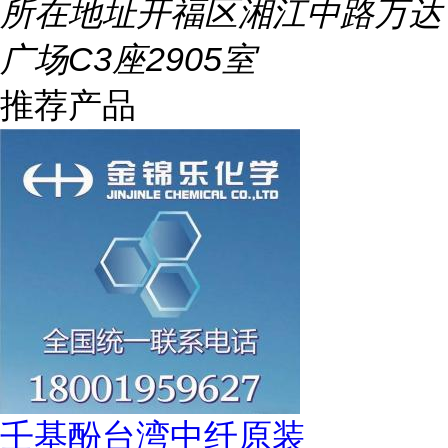
所在地址
开福区湘江中路万达
广场C3座2905室
推荐产品
壬基酚台湾中纤原装