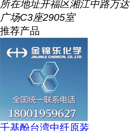
所在地址
开福区湘江中路万达
广场C3座2905室
推荐产品
壬基酚台湾中纤原装