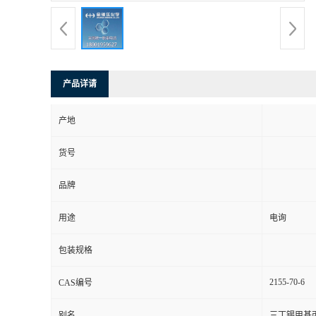
产品详请
产地
货号
品牌
用途
电询
包装规格
2155-70-6
CAS编号
别名
三丁锡甲基