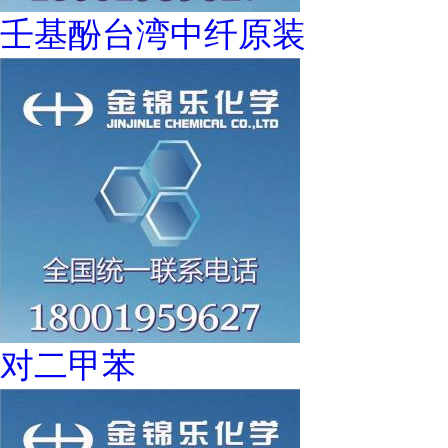
壬基酚台湾中纤原装
对二甲苯