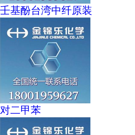
壬基酚台湾中纤原装
对二甲苯