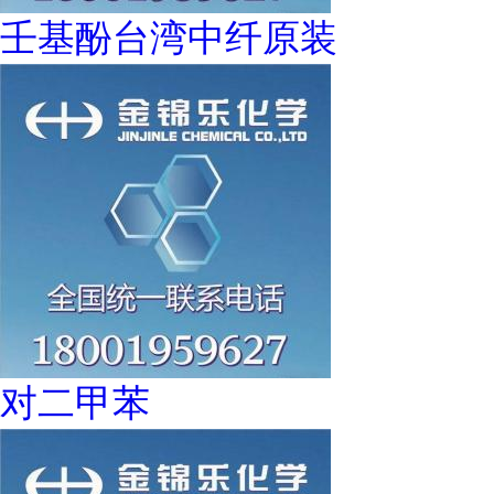
壬基酚台湾中纤原装
对二甲苯