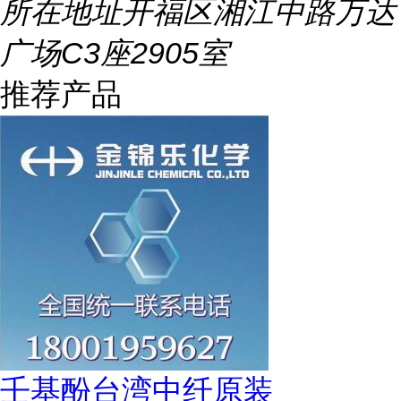
所在地址
开福区湘江中路万达
广场C3座2905室
推荐产品
壬基酚台湾中纤原装