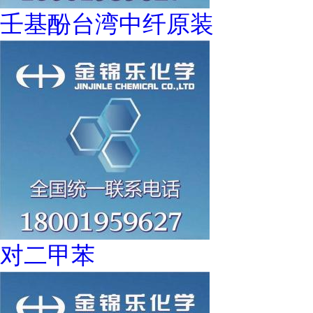
壬基酚台湾中纤原装
对二甲苯