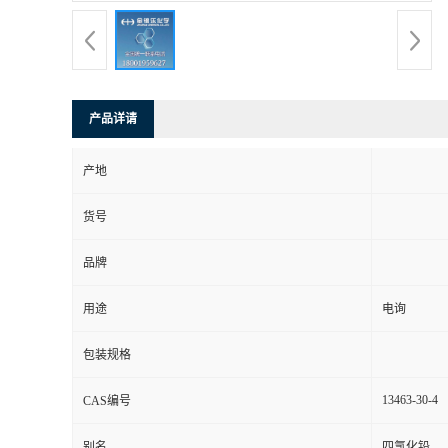
产品详请
产地
货号
品牌
用途
电询
包装规格
13463-30-4
CAS编号
别名
四氯化铅