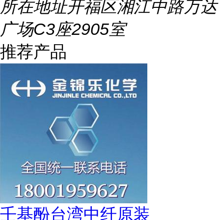
所在地址
开福区湘江中路万达
广场C3座2905室
推荐产品
壬基酚台湾中纤原装