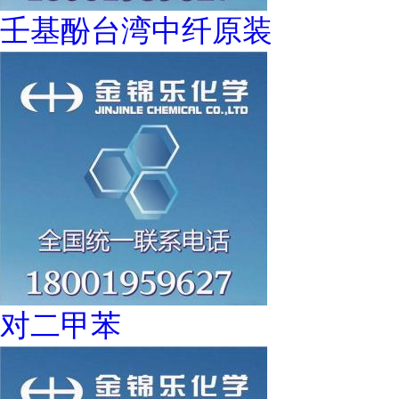
壬基酚台湾中纤原装
对二甲苯