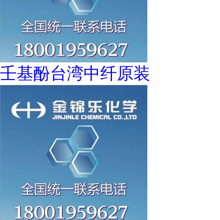
壬基酚台湾中纤原装