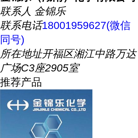
联系人
金锦乐
联系电话
18001959627(微信
同号)
所在地址
开福区湘江中路万达
广场C3座2905室
推荐产品