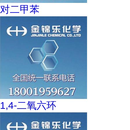
对二甲苯
1,4-二氧六环