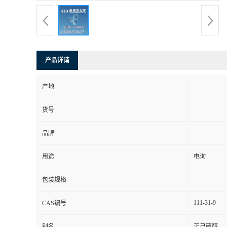
产品详请
产地
货号
品牌
用途
电询
包装规格
111-31-9
CAS编号
别名
正己硫醇