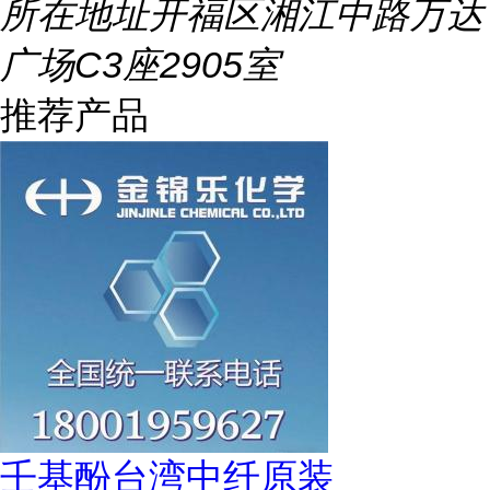
所在地址
开福区湘江中路万达
广场C3座2905室
推荐产品
壬基酚台湾中纤原装