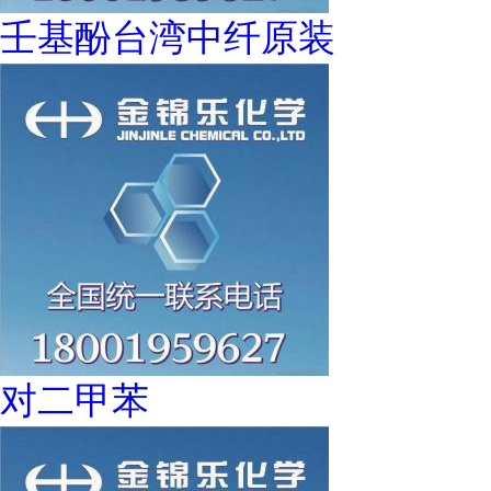
壬基酚台湾中纤原装
对二甲苯