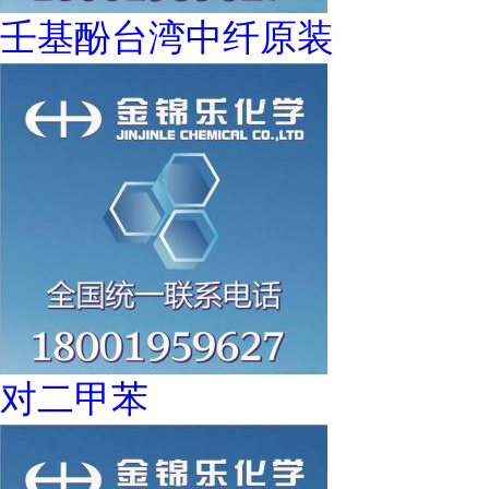
壬基酚台湾中纤原装
对二甲苯