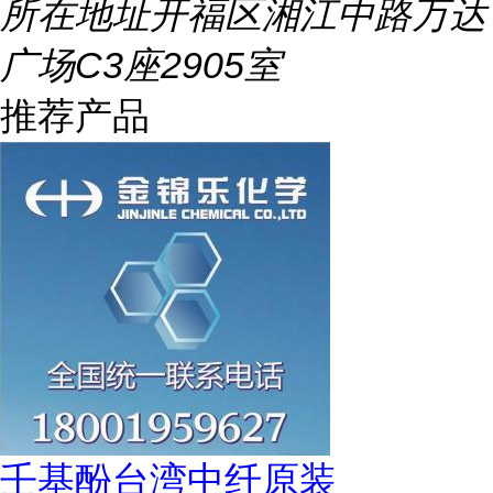
所在地址
开福区湘江中路万达
广场C3座2905室
推荐产品
壬基酚台湾中纤原装