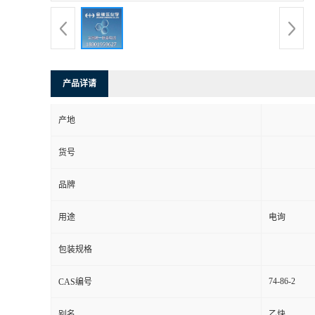
产品详请
产地
货号
品牌
用途
电询
包装规格
74-86-2
CAS编号
别名
乙炔