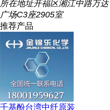
所在地址
开福区湘江中路万达
广场C3座2905室
推荐产品
壬基酚台湾中纤原装